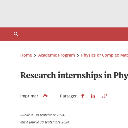
Gestion des cookies
Ouvrir le moteur de recherche
Vous êtes ici :
Home
Academic Program
Physics of Complex Mat
Research internships in Phy
Partager sur Faceb
Partager sur L
Imprimer
Partager
Publié le 30 septembre 2024
Mis à jour le 30 septembre 2024